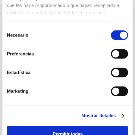
que les haya proporcionado o que hayan recopilado a
partir del uso que haya hecho de sus servicios.
Do you like what
Selección
Necesario
de
you see?
consentimiento
Preferencias
Tell us your dream
Estadística
hola@foodandmambo.es
Marketing
Mostrar detalles
Carrer Garbí, 21 Pol. Industrial Can Pujades
Permitir todas